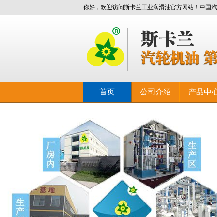
你好，欢迎访问斯卡兰工业润滑油官方网站！中国汽
首页
公司介绍
产品中