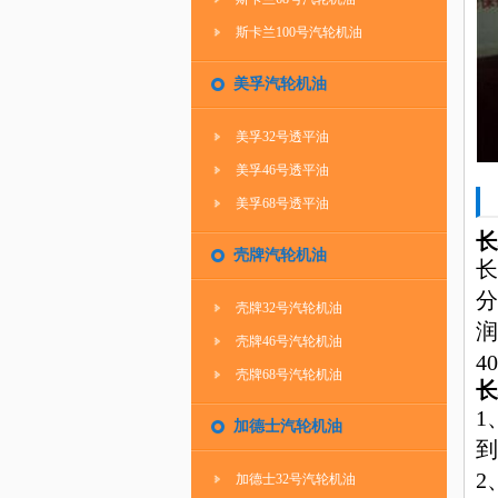
斯卡兰100号汽轮机油
美孚汽轮机油
美孚32号透平油
美孚46号透平油
美孚68号透平油
长
壳牌汽轮机油
长
分
壳牌32号汽轮机油
润
壳牌46号汽轮机油
4
壳牌68号汽轮机油
长
1
加德士汽轮机油
到
2
加德士32号汽轮机油