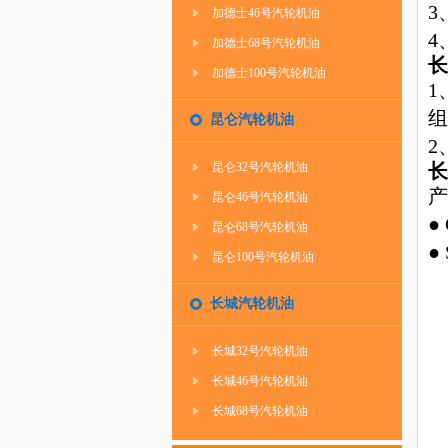
3
加德士46号汽轮机油
4
加德士68号汽轮机油
长
加德士100号汽轮机油
1
组
昆仑汽轮机油
2
昆仑32号汽轮机油
长
产
昆仑46号汽轮机油
●
昆仑68号汽轮机油
● 
昆仑100号汽轮机油
长城汽轮机油
长城32号汽轮机油
长城46号汽轮机油
长城68号汽轮机油