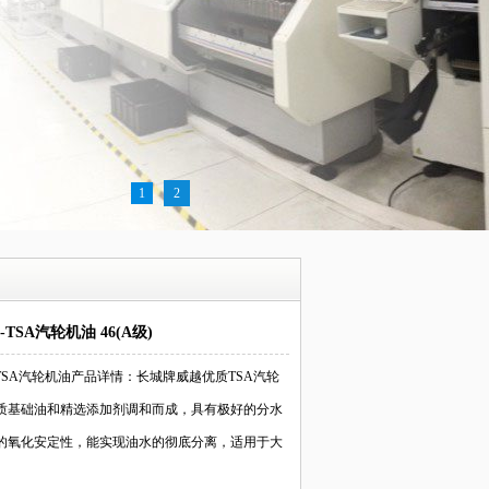
1
2
TSA汽轮机油 46(A级)
TSA汽轮机油产品详情：长城牌威越优质TSA汽轮
质基础油和精选添加剂调和而成，具有极好的分水
的氧化安定性，能实现油水的彻底分离，适用于大