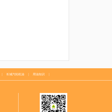
|
长城汽轮机油
|
用油知识
|