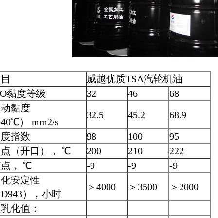
项目
威越优质TSA汽轮机油
SO黏度等级
32
46
68
运动黏度
32.5
45.2
68.9
40℃） mm2/s
黏度指数
98
100
95
闪点（开口）， ℃
200
210
222
倾点， ℃
-9
-9
-9
氧化安定性
＞4000
＞3500
＞2000
D943），小时
破乳化值：